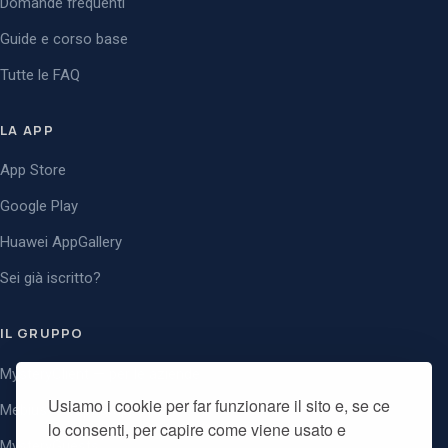
Domande frequenti
Guide e corso base
Tutte le FAQ
LA APP
App Store
Google Play
Huawei AppGallery
Sei già iscritto?
IL GRUPPO
MysteryClient — per le aziende
Usiamo i cookie per far funzionare il sito e, se ce
Mebius — capogruppo
lo consenti, per capire come viene usato e
MysteryGuests